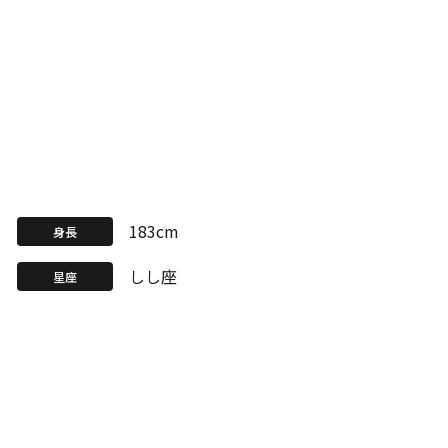
183cm
身長
しし座
星座