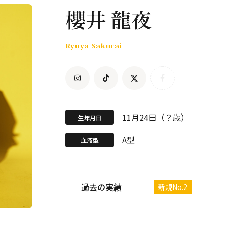
櫻井 龍夜
Ryuya Sakurai
11月24日（？歳）
生年月日
A型
血液型
過去の実績
新規No.2