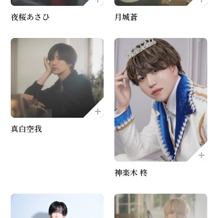
夜桜あさひ
月城蒼
真白空我
神楽木 柊