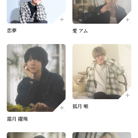
恋夢
愛 アム
狐月 唯
霜月 擢飛