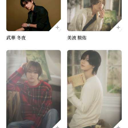
武華 冬夜
美波 駿佑