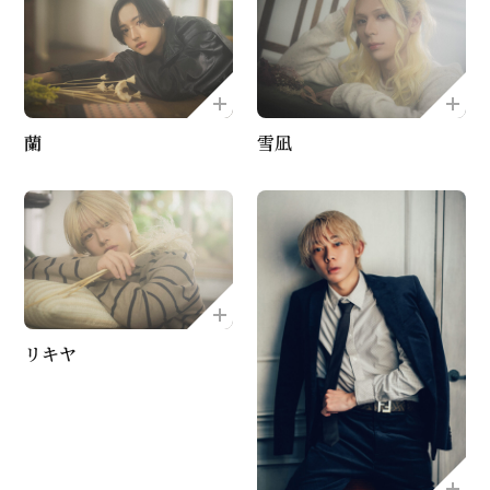
蘭
雪凪
リキヤ