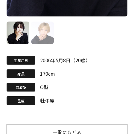
2006年5月8日（20歳）
生年月日
170cm
身長
O型
血液型
牡牛座
星座
一覧にもどる