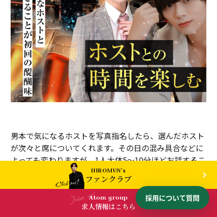
男本で気になるホストを写真指名したら、選んだホスト
が次々と席についてくれます。その日の混み具合などに
よっても変わりますが、1人大体5〜10分ほどお話するこ
HIROMUN’s
とが可能です。
いろいろなホストとお話できることが初
ファンクラブ
回の醍醐味なので、この時間を目一杯楽しんでくださ
い！
Atom group
求人情報はこちら