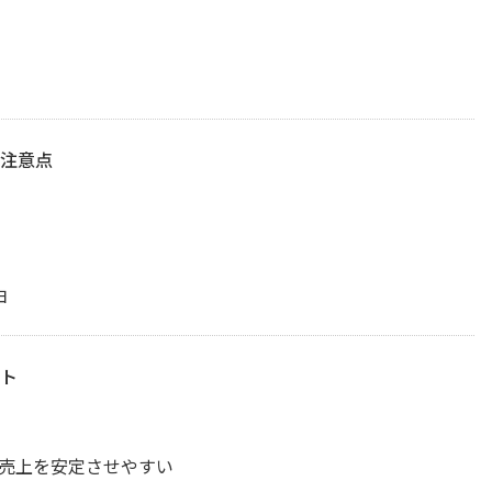
注意点
由
ト
売上を安定させやすい