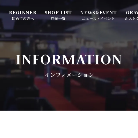
初めての方へ
店舗一覧
ニュース・イベント
ホスト
-ROYAL-
ATOM-PLACE-
イベントカレンダー
求人メディア「ええやつ」
INFORMATION
ナミ
大阪・ミナミ
インフォメーション
インフォメーション
-UMEDA-
ATOM UMEDA-ANNEX-
田
大阪・梅田
-ROYAL TOKYO-
ATOM-SAPPORO-
舞伎町
札幌・すすきの