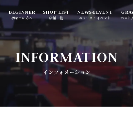
初めての方へ
店舗一覧
ニュース・イベント
ホスト
-ROYAL-
ATOM-PLACE-
イベントカレンダー
求人メディア「ええやつ」
INFORMATION
ナミ
大阪・ミナミ
インフォメーション
インフォメーション
-UMEDA-
ATOM UMEDA-ANNEX-
田
大阪・梅田
-ROYAL TOKYO-
ATOM-SAPPORO-
舞伎町
札幌・すすきの